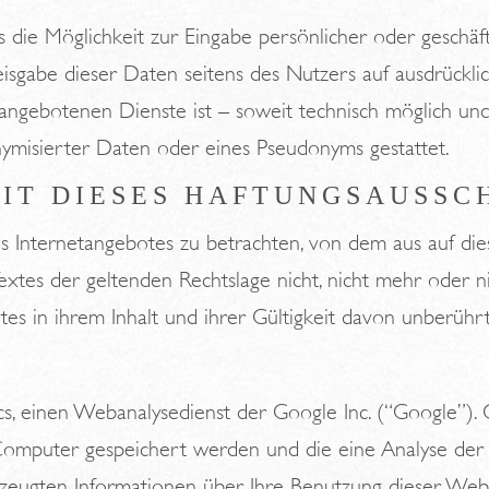
s die Möglichkeit zur Eingabe persönlicher oder geschäf
eisgabe dieser Daten seitens des Nutzers auf ausdrücklich
angebotenen Dienste ist – soweit technisch möglich u
ymisierter Daten oder eines Pseudonyms gestattet.
IT DIESES HAFTUNGSAUSSC
 des Internetangebotes zu betrachten, von dem aus auf di
xtes der geltenden Rechtslage nicht, nicht mehr oder nic
es in ihrem Inhalt und ihrer Gültigkeit davon unberührt
s, einen Webanalysedienst der Google Inc. (“Google”). 
m Computer gespeichert werden und die eine Analyse der
eugten Informationen über Ihre Benutzung dieser Websit