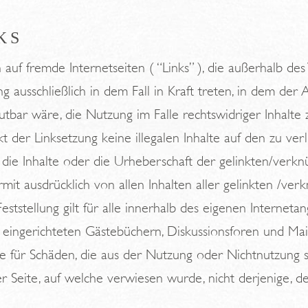
KS
 auf fremde Internetseiten ( “Links” ), die außerhalb d
g ausschließlich in dem Fall in Kraft treten, in dem der
tbar wäre, die Nutzung im Falle rechtswidriger Inhalte 
kt der Linksetzung keine illegalen Inhalte auf den zu v
, die Inhalte oder die Urheberschaft der gelinkten/verkn
ermit ausdrücklich von allen Inhalten aller gelinkten /ver
ststellung gilt für alle innerhalb des eigenen Internet
ingerichteten Gästebüchern, Diskussionsforen und Mailing
re für Schäden, die aus der Nutzung oder Nichtnutzung 
er Seite, auf welche verwiesen wurde, nicht derjenige, de