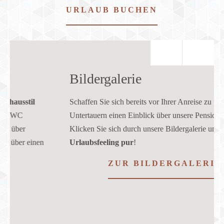
URLAUB BUCHEN
Bildergalerie
Schaffen Sie sich bereits vor Ihrer Anreise zu uns nach
Untertauern einen Einblick über unsere Pension Waldherr.
Klicken Sie sich durch unsere Bildergalerie und tanken Sie
s
Urlaubsfeeling pur
!
b
ZUR BILDERGALERIE